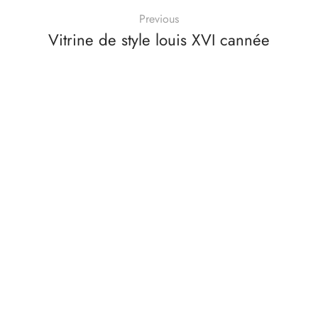
Previous
Vitrine de style louis XVI cannée
Next
Enfilade de style Louis XVI
arrondie